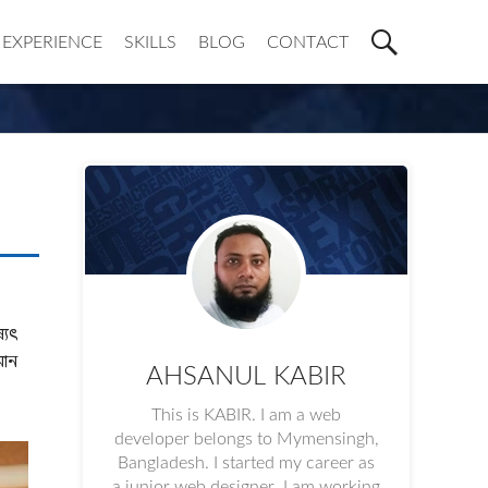
EXPERIENCE
SKILLS
BLOG
CONTACT
্যৎ
মান
AHSANUL KABIR
This is KABIR. I am a web
developer belongs to Mymensingh,
Bangladesh. I started my career as
a junior web designer, I am working