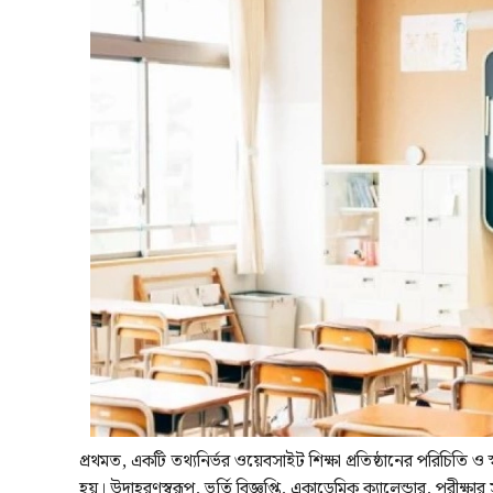
প্রথমত, একটি তথ্যনির্ভর ওয়েবসাইট শিক্ষা প্রতিষ্ঠানের পরিচিতি ও স
হয়। উদাহরণস্বরূপ, ভর্তি বিজ্ঞপ্তি, একাডেমিক ক্যালেন্ডার, পরীক্