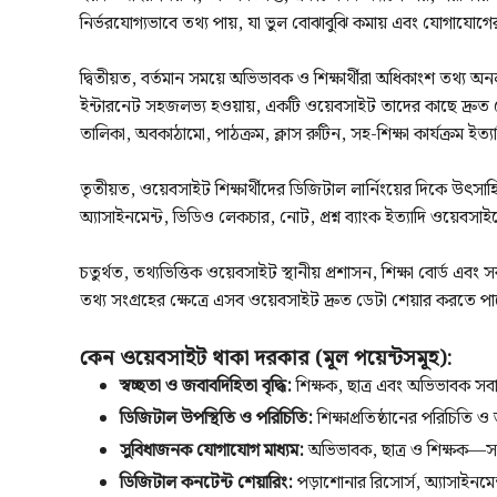
নির্ভরযোগ্যভাবে তথ্য পায়, যা ভুল বোঝাবুঝি কমায় এবং যোগাযোগে
দ্বিতীয়ত, বর্তমান সময়ে অভিভাবক ও শিক্ষার্থীরা অধিকাংশ তথ্
ইন্টারনেট সহজলভ্য হওয়ায়, একটি ওয়েবসাইট তাদের কাছে দ্রুত পৌঁ
তালিকা, অবকাঠামো, পাঠক্রম, ক্লাস রুটিন, সহ-শিক্ষা কার্যক্রম ই
তৃতীয়ত, ওয়েবসাইট শিক্ষার্থীদের ডিজিটাল লার্নিংয়ের দিকে উৎস
অ্যাসাইনমেন্ট, ভিডিও লেকচার, নোট, প্রশ্ন ব্যাংক ইত্যাদি ওয়েবসা
চতুর্থত, তথ্যভিত্তিক ওয়েবসাইট স্থানীয় প্রশাসন, শিক্ষা বোর্ড এ
তথ্য সংগ্রহের ক্ষেত্রে এসব ওয়েবসাইট দ্রুত ডেটা শেয়ার করতে প
কেন ওয়েবসাইট থাকা দরকার (মূল পয়েন্টসমূহ):
স্বচ্ছতা ও জবাবদিহিতা বৃদ্ধি:
শিক্ষক, ছাত্র এবং অভিভাবক স
ডিজিটাল উপস্থিতি ও পরিচিতি:
শিক্ষাপ্রতিষ্ঠানের পরিচিতি 
সুবিধাজনক যোগাযোগ মাধ্যম:
অভিভাবক, ছাত্র ও শিক্ষক—
ডিজিটাল কনটেন্ট শেয়ারিং:
পড়াশোনার রিসোর্স, অ্যাসাইনমেন্